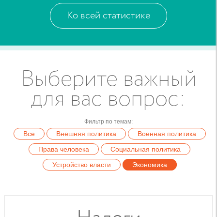
Ко всей статистике
Выберите важный
для вас вопрос
:
Фильтр по темам
:
Все
Внешняя политика
Военная политика
Права человека
Социальная политика
Устройство власти
Экономика