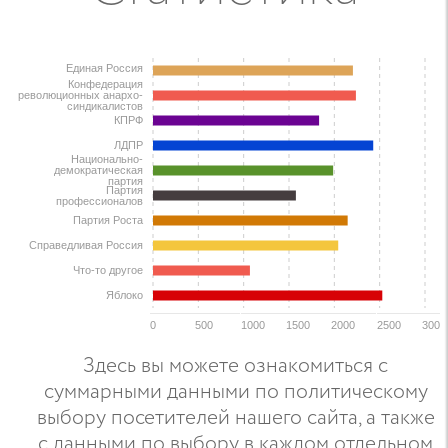
Единая Россия
Конфедерация
революционных анархо-
синдикалистов
КПРФ
ЛДПР
Национально-
демократическая
партия
Партия
профессионалов
Партия Роста
Справедливая Россия
Что-то другое
Яблоко
0
500
1000
1500
2000
2500
3000
Здесь вы можете ознакомиться с
суммарными данными по политическому
выбору посетителей нашего сайта, а также
с данными по выбору в каждом отдельном