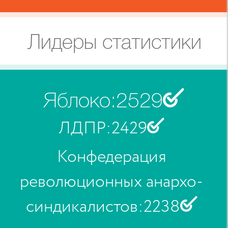
Лидеры статистики
Яблоко
:
2529
ЛДПР
:
2429
Конфедерация
революционных анархо-
синдикалистов
:
2238